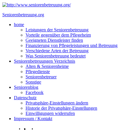
Skip
to
Seniorenbetreuung.org
content
Close
home
Menu
Leistungen der Seniorenbetreuung
Vorteile gegenüber dem Pflegeheim
Geeigneten Dienstleister finden
Finanzierung von Pflegeleistungen und Betreuung
Verschiedene Arten der Betreuung
Was Seniorenbetreuung bedeutet
Seniorenbetreuungen Verzeichnis
Alten & Seniorenheime
Pflegedienste
Seniorenbetreuer
Sonstige
Seniorenblog
Facebook
Datenschutz
Privatsphäre-Einstellungen ändern
Historie der Privatsphäre-Einstellungen
Einwilligungen widerrufen
Impressum / Kontakt