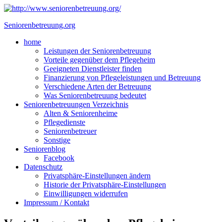
Skip
to
Seniorenbetreuung.org
content
Close
home
Menu
Leistungen der Seniorenbetreuung
Vorteile gegenüber dem Pflegeheim
Geeigneten Dienstleister finden
Finanzierung von Pflegeleistungen und Betreuung
Verschiedene Arten der Betreuung
Was Seniorenbetreuung bedeutet
Seniorenbetreuungen Verzeichnis
Alten & Seniorenheime
Pflegedienste
Seniorenbetreuer
Sonstige
Seniorenblog
Facebook
Datenschutz
Privatsphäre-Einstellungen ändern
Historie der Privatsphäre-Einstellungen
Einwilligungen widerrufen
Impressum / Kontakt