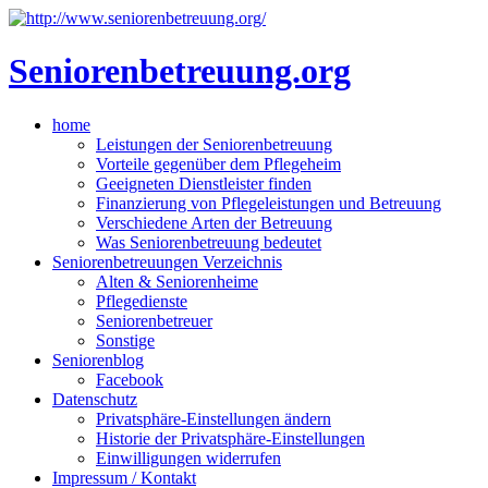
Skip
to
content
Seniorenbetreuung.org
Close
home
Menu
Leistungen der Seniorenbetreuung
Vorteile gegenüber dem Pflegeheim
Geeigneten Dienstleister finden
Finanzierung von Pflegeleistungen und Betreuung
Verschiedene Arten der Betreuung
Was Seniorenbetreuung bedeutet
Seniorenbetreuungen Verzeichnis
Alten & Seniorenheime
Pflegedienste
Seniorenbetreuer
Sonstige
Seniorenblog
Facebook
Datenschutz
Privatsphäre-Einstellungen ändern
Historie der Privatsphäre-Einstellungen
Einwilligungen widerrufen
Impressum / Kontakt