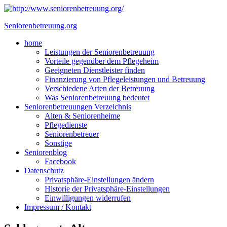
Skip
to
Seniorenbetreuung.org
content
Close
home
Menu
Leistungen der Seniorenbetreuung
Vorteile gegenüber dem Pflegeheim
Geeigneten Dienstleister finden
Finanzierung von Pflegeleistungen und Betreuung
Verschiedene Arten der Betreuung
Was Seniorenbetreuung bedeutet
Seniorenbetreuungen Verzeichnis
Alten & Seniorenheime
Pflegedienste
Seniorenbetreuer
Sonstige
Seniorenblog
Facebook
Datenschutz
Privatsphäre-Einstellungen ändern
Historie der Privatsphäre-Einstellungen
Einwilligungen widerrufen
Impressum / Kontakt