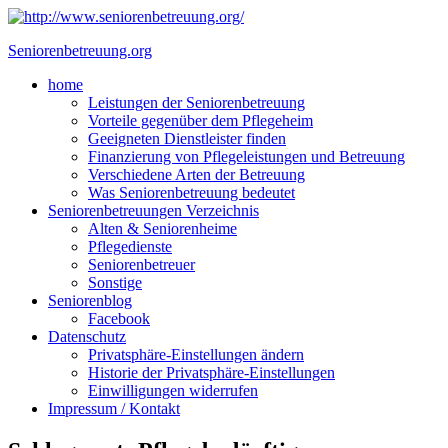
Skip
to
Seniorenbetreuung.org
content
Close
home
Menu
Leistungen der Seniorenbetreuung
Vorteile gegenüber dem Pflegeheim
Geeigneten Dienstleister finden
Finanzierung von Pflegeleistungen und Betreuung
Verschiedene Arten der Betreuung
Was Seniorenbetreuung bedeutet
Seniorenbetreuungen Verzeichnis
Alten & Seniorenheime
Pflegedienste
Seniorenbetreuer
Sonstige
Seniorenblog
Facebook
Datenschutz
Privatsphäre-Einstellungen ändern
Historie der Privatsphäre-Einstellungen
Einwilligungen widerrufen
Impressum / Kontakt