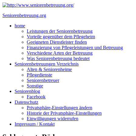
Skip
to
Seniorenbetreuung.org
content
Close
home
Menu
Leistungen der Seniorenbetreuung
Vorteile gegenüber dem Pflegeheim
Geeigneten Dienstleister finden
Finanzierung von Pflegeleistungen und Betreuung
Verschiedene Arten der Betreuung
Was Seniorenbetreuung bedeutet
Seniorenbetreuungen Verzeichnis
Alten & Seniorenheime
Pflegedienste
Seniorenbetreuer
Sonstige
Seniorenblog
Facebook
Datenschutz
Privatsphäre-Einstellungen ändern
Historie der Privatsphäre-Einstellungen
Einwilligungen widerrufen
Impressum / Kontakt